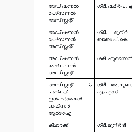
അഡീഷണൽ
ശ്രീ. ഷമീർ പി.എ
പേഴ്‌സണൽ
അസിസ്റ്റന്റ്
അഡീഷണൽ
ശ്രീ. മുനീ
പേഴ്‌സണൽ
ബാബു പി.കെ.
അസിസ്റ്റന്റ്
അഡീഷണൽ
ശ്രീ. ഹുസൈ
പേഴ്‌സണൽ
അസിസ്റ്റന്റ്
അസിസ്റ്റന്റ് &
ശ്രീ. അബൂബക്
പബ്ലിക്
എം.എസ്.
ഇൻഫർമേഷൻ
ഓഫീസർ
ആർടിഐ
ക്ലാർക്ക്
ശ്രീ. മുനീർ ടി.