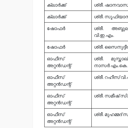
ക്ലാർക്ക്
ശ്രീ. ഷാനവാസ
ക്ലാർക്ക്
ശ്രീ. സൂഫിയാ
ഷോഫർ
ശ്രീ. അബ്ദ
വി.ഇ.എം.
ഷോഫർ
ശ്രീ. സൈനുദ്ദീൻ
ഓഫീസ്
ശ്രീ. മുസ്താ
അറ്റൻഡന്റ്
നാസർ എം.കെ.
ഓഫീസ്
ശ്രീ. റഹീസ് വി.
അറ്റൻഡന്റ്
ഓഫീസ്
ശ്രീ. സമീഷ് സ
അറ്റൻഡന്റ്
ഓഫീസ്
ശ്രീ. മുഹമ്മദ് 
അറ്റൻഡന്റ്