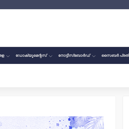
േരള
ഡോക്യൂമെന്റസ്
നോട്ടീസ്‌ബോർഡ്
സൈബർ പ്രത