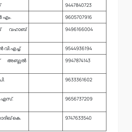
്
9447840723
ൻ എം.
9605707916
ുല് വഹാബ്
9496166004
 വി.എച്ച്.
9544936194
ഖ് അബ്ദുൽ
9947874143
പി.
9633361602
ി.എസ്.
9656737209
സാദിഖ് കെ.
9747633540