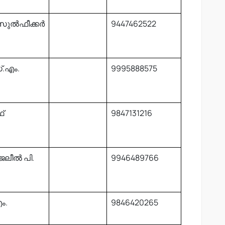
ൽഫീക്കർ
9447462522
്.എം.
9995888575
്
9847131216
ജലീൽ പി.
9946489766
ം.
9846420265