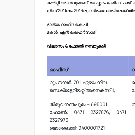
കമ്മിറ്റി അംഗവുമാണ്. മലപ്പുറം ജില്ലാ പഞ
നിന്ന് 2011ലും 2016ലും നിയമസഭയിലേക്ക് തിരഞ്ഞെ
ഭാര്യ: റാഫിദ കെ.പി
മകൾ: എൻ ഷെഹർസാദ്
വിലാസം & ഫോൺ നമ്പറുകൾ
ഓഫീസ്
റൂം നമ്പർ: 701, ഏഴാം നില,
ന
സെക്രട്ടേറിയറ്റ് അനെക്സ് II,
ക
തിരുവനന്തപുരം – 695001
ന
ഫോൺ: 0471 2327876, 0471
2327976
മൊബൈൽ: 9400001721