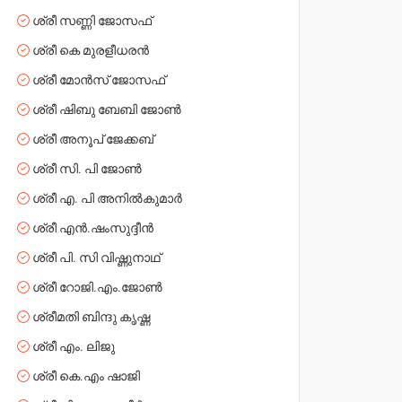
ശ്രീ സണ്ണി ജോസഫ്
ശ്രീ കെ മുരളീധരൻ
ശ്രീ മോൻസ് ജോസഫ്
ശ്രീ ഷിബു ബേബി ജോൺ
ശ്രീ അനൂപ് ജേക്കബ്
ശ്രീ സി. പി ജോൺ
ശ്രീ എ. പി അനിൽകുമാർ
ശ്രീ എൻ.ഷംസുദ്ദീൻ
ശ്രീ പി. സി വിഷ്ണുനാഥ്
ശ്രീ റോജി.എം.ജോൺ
ശ്രീമതി ബിന്ദു കൃഷ്ണ
ശ്രീ എം. ലിജു
ശ്രീ കെ.എം ഷാജി