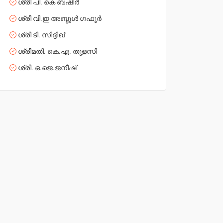
ശ്രീ പി. കെ ബഷീർ
ശ്രീ വി.ഇ അബ്ദുൾ ഗഫൂർ
ശ്രീ ടി. സിദ്ദിഖ്
ശ്രീമതി. കെ.എ. തുളസി
ശ്രീ. ഒ.ജെ.ജനീഷ്