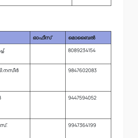
ഓഫീസ്
മൊബൈൽ
ച്.
8089234154
ി.നസീർ
9847602083
ൻ
9447594052
സ്.
9947364199