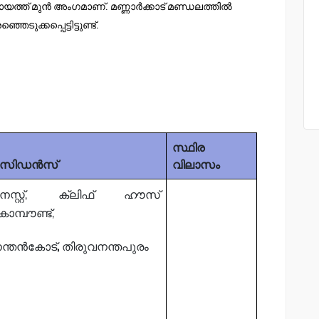
്ചായത്ത് മുൻ അംഗമാണ്. മണ്ണാർക്കാട് മണ്ഡലത്തിൽ
ടുക്കപ്പെട്ടിട്ടുണ്ട്.
സ്ഥിര
റസിഡൻസ്
വിലാസം
െസ്റ്റ്, ക്ലിഫ് ഹൗസ്
ോമ്പൗണ്ട്,
ന്തൻകോട്
,
തിരുവനന്തപുരം