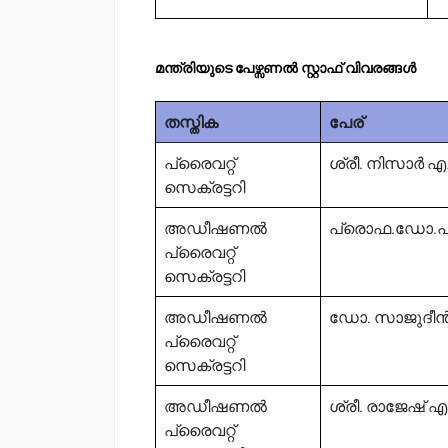
മന്ത്രിയുടെ പേഴ്സണൽ സ്റ്റാഫ് വിവരങ്ങൾ
തസ്തിക
പേര്
പ്രൈവറ്റ്
ശ്രീ. നിസാർ എച്
സെക്രട്ടറി
അഡീഷണൽ
പ്രൊഫ.ഡോ.പ
പ്രൈവറ്റ്
സെക്രട്ടറി
അഡീഷണൽ
ഡോ. സാജുദീ
പ്രൈവറ്റ്
സെക്രട്ടറി
അഡീഷണൽ
ശ്രീ. രാജേഷ് എ
പ്രൈവറ്റ്