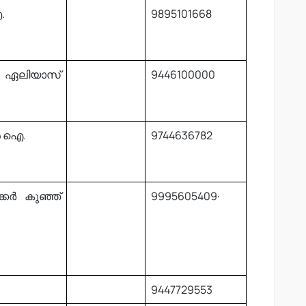
.
9895101668
ർ ഏലിയാസ്
9446100000
ൻ ഐ.
9744636782
കർ കുഞ്ഞ്
9995605409·
9447729553