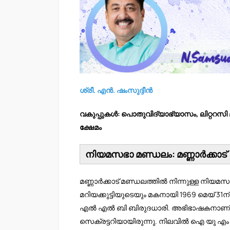
ശ്രീ. എൻ. ഷംസുദ്ദീൻ
വകുപ്പുകൾ: പൊതുവിദ്യാഭ്യാസം, ലിറ്ററസി മ
ക്ഷേമം
നിയമസഭാ മണ്ഡലം: മണ്ണാർക്കാട്
മണ്ണാർക്കാട് മണ്ഡലത്തിൽ നിന്നുള്ള നിയമസഭ
മറിയക്കുട്ടിയുടെയും മകനായി 1969 മെയ് 31
എൽ എൽ ബി ബിരുദധാരി. അഭിഭാഷകനാണ്. മ
സെക്രട്ടറിയായിരുന്നു. നിലവിൽ ഐ യു എം