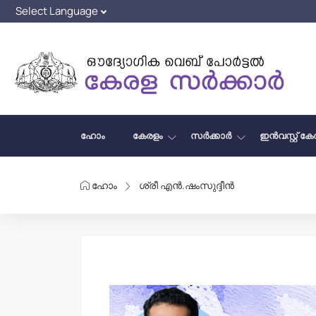
ഹോം
കേരളം
സർക്കാർ
ഇൻവസ്റ്റ് ക
ഹോം
ശ്രീ എൻ.ഷംസുദ്ദീൻ