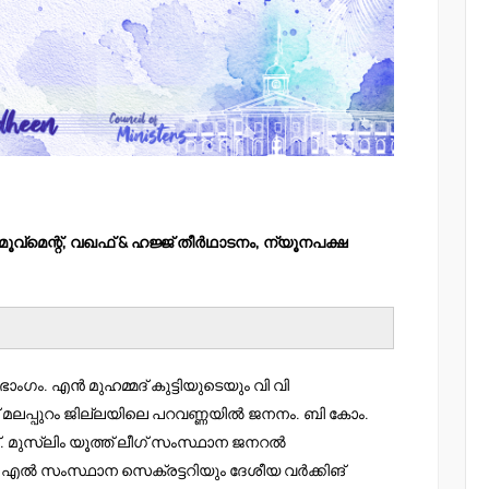
ൂവ്മെന്റ്, വഖഫ് & ഹജ്ജ് തീർഥാടനം, ന്യൂനപക്ഷ
ാംഗം. എൻ മുഹമ്മദ് കുട്ടിയുടെയും വി വി
ന് മലപ്പുറം ജില്ലയിലെ പറവണ്ണയിൽ ജനനം. ബി കോം.
ുസ്ലിം യൂത്ത് ലീഗ് സംസ്ഥാന ജനറൽ
 എൽ സംസ്ഥാന സെക്രട്ടറിയും ദേശീയ വർക്കിങ്