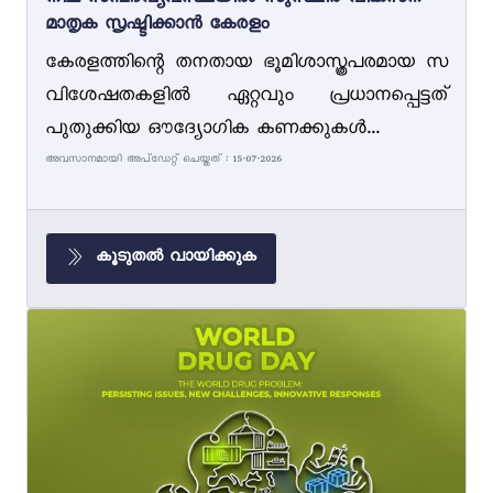
നീല സമ്പദ്‌വ്യവസ്ഥയിൽ സുസ്ഥിര വികസന
മാതൃക സൃഷ്ടിക്കാൻ കേരളം
കേരളത്തിന്റെ തനതായ ഭൂമിശാസ്ത്രപരമായ സ
വിശേഷതകളിൽ ഏറ്റവും പ്രധാനപ്പെട്ടത്
പുതുക്കിയ ഔദ്യോഗിക കണക്കുകൾ...
അവസാനമായി അപ്ഡേറ്റ് ചെയ്തത് : 15-07-2026
കൂടുതൽ വായിക്കുക