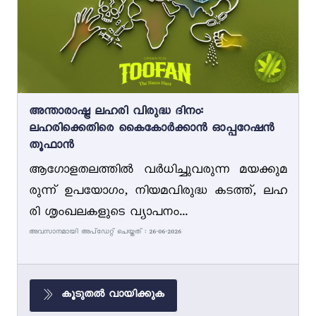
അന്താരാഷ്ട്ര ലഹരി വിരുദ്ധ ദിനം:
ലഹരിക്കെതിരെ കൈകോർക്കാൻ ഓപ്പറേഷൻ
തൂഫാൻ
ആഗോളതലത്തിൽ വർധിച്ചുവരുന്ന മയക്കുമ
രുന്ന് ഉപയോഗം, നിയമവിരുദ്ധ കടത്ത്, ലഹ
രി ശൃംഖലകളുടെ വ്യാപനം...
അവസാനമായി അപ്ഡേറ്റ് ചെയ്തത് : 26-06-2026
കൂടുതൽ വായിക്കുക