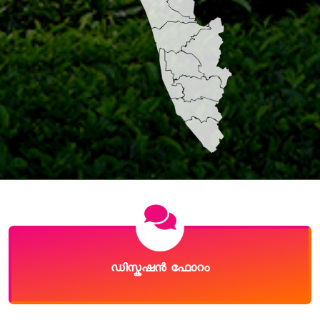
ഡിസ്കഷൻ ഫോറം