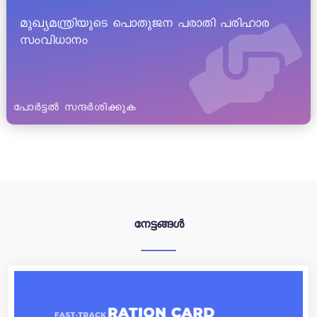
മുഖ്യമന്ത്രിയുടെ പൊതുജന പരാതി പരിഹാര
സംവിധാനം
പോർട്ടൽ സന്ദർശിക്കുക
നേട്ടങ്ങൾ