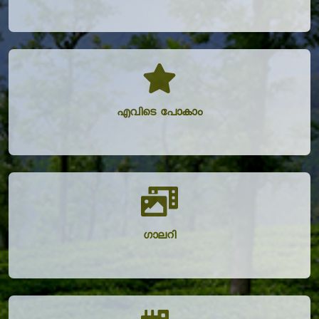
എവിടെ പോകാം
ഗാലറി