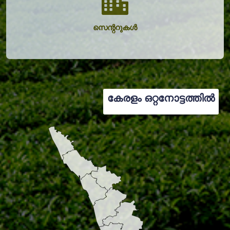
സെന്ററുകൾ
കേരളം ഒറ്റനോട്ടത്തിൽ