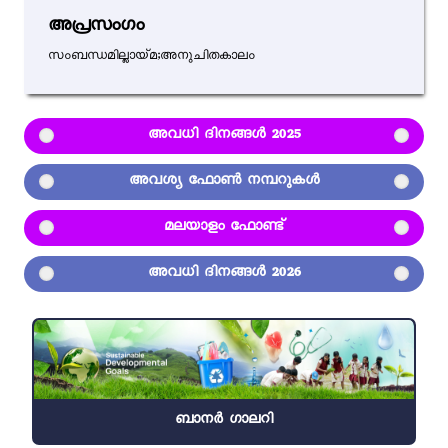
അപ്രസംഗം
സംബന്ധമില്ലായ്മ;അനുചിതകാലം
അവധി ദിനങ്ങൾ 2025
അവശ്യ ഫോൺ നമ്പറുകൾ
മലയാളം ഫോണ്ട്
അവധി ദിനങ്ങൾ 2026
ബാനർ ഗാലറി