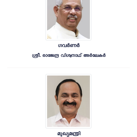
ഗവർണർ
ശ്രീ. രാജേന്ദ്ര വിശ്വനാഥ് അർലേകർ
മുഖ്യമന്ത്രി