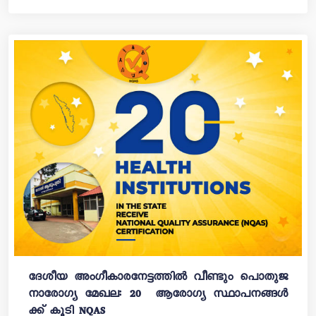
ദേശീയ അം​ഗീകാരനേട്ടത്തിൽ വീണ്ടും പൊതുജ
നാരോഗ്യ മേഖല: 20 ആരോഗ്യ സ്ഥാപനങ്ങൾ
ക്ക് കൂടി NQAS