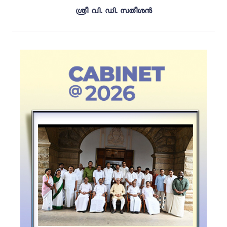
ശ്രീ വി. ഡി. സതീശൻ