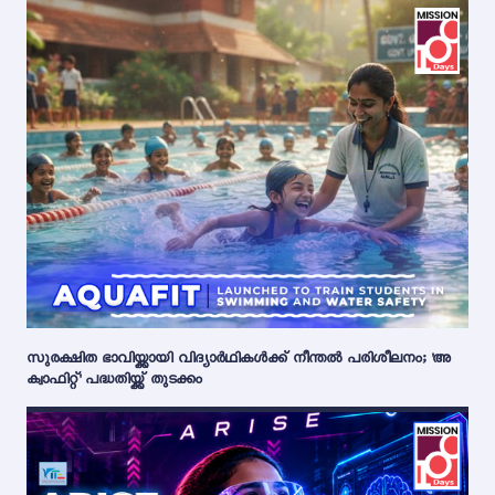
സുരക്ഷിത ഭാവിയ്ക്കായി വിദ്യാർഥികൾക്ക് നീന്തൽ പരിശീലനം; 'അ
ക്വാഫിറ്റ്' പദ്ധതിയ്ക്ക് തുടക്കം