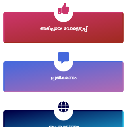
അഭിപ്രായ വോട്ടെടുപ്പ്
പ്രതികരണം