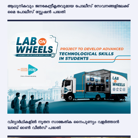
ആധുനികവും ജനകേന്ദ്രീകൃതവുമായ പോലീസ് സേവനങ്ങളിലേക്ക്
മൈ പോലീസ് സ്റ്റേഷൻ പദ്ധതി
വിദ്യാർഥികളിൽ നൂതന സാങ്കേതിക നൈപുണ്യം വളർത്താൻ
'ലാബ് ഓൺ വീൽസ്' പദ്ധതി