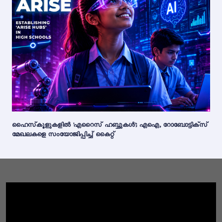
ഹൈസ്‌കൂളുകളിൽ 'എറൈസ് ഹബ്ബുകൾ'; എഐ, റോബോട്ടിക്സ്
മേഖലകളെ സംയോജിപ്പിച്ച് കൈറ്റ്