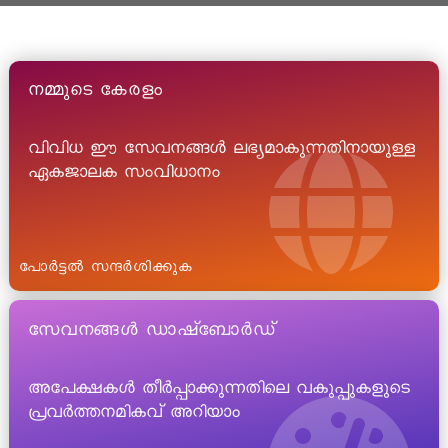
നമ്മുടെ കേരളം
വിവിധ ഈ സേവനങ്ങൾ ലഭ്യമാകുന്നതിനായുള്ള
ഏകജാലക സംവിധാനം
പോർട്ടൽ സന്ദർശിക്കുക
സേവനങ്ങൾ ഡാഷ്ബോർഡ്
അപേക്ഷകൾ തീർപ്പാക്കുന്നതിലെ വകുപ്പുകളുടെ
പ്രവർത്തനമികവ് അറിയാം