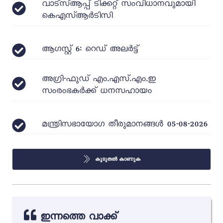
വാട്‌സ്ആപ്പ് ടിക്കറ്റ് സംവിധാനവുമായി
കെഎസ്ആർടിസി
ആഗസ്റ്റ് 6: റെഡ് അലർട്ട്
അഗ്രി-ഫുഡ് എം.എസ്.എം.ഇ
സംരംഭകർക്ക് ധനസഹായം
മന്ത്രിസഭായോഗ തീരുമാനങ്ങൾ 05-08-2026
കൂടുതൽ കാണുക
ഇന്നത്തെ വാക്ക്