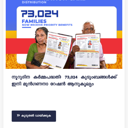
നൂറുദിന കർമ്മപദ്ധതി: 73,024 കുടുംബങ്ങൾക്ക്
ഇനി മുൻഗണനാ റേഷൻ ആനുകൂല്യം
കൂടുതൽ വായിക്കുക