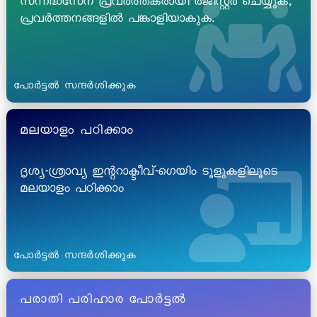
സന്നദ്ധസേന പ്രവർത്തകരായി രജിസ്റ്റർ ചെയ്യുക,
പ്രവർത്തനങ്ങളിൽ പങ്കാളിയാകുക.
പോർട്ടൽ സന്ദർശിക്കുക
മലയാളം പഠിക്കാം
ദൃശ്യ-ശ്രാവ്യ ഇന്ററാക്ടീവ്-ഗെയിം ടൂളുകളിലൂടെ
മലയാളം പഠിക്കാം
പോർട്ടൽ സന്ദർശിക്കുക
പരാതി പരിഹാര പോർട്ടൽ