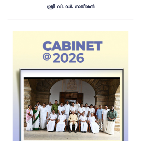
ശ്രീ വി. ഡി. സതീശൻ