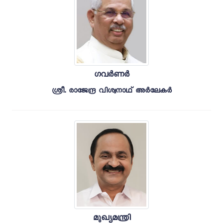
ഗവർണർ
ശ്രീ. രാജേന്ദ്ര വിശ്വനാഥ് അർലേകർ
മുഖ്യമന്ത്രി