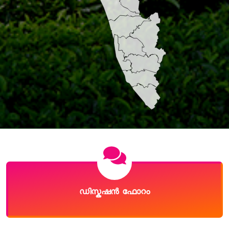
ഡിസ്കഷൻ ഫോറം