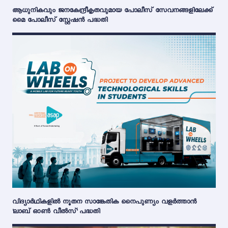
ആധുനികവും ജനകേന്ദ്രീകൃതവുമായ പോലീസ് സേവനങ്ങളിലേക്ക്
മൈ പോലീസ് സ്റ്റേഷൻ പദ്ധതി
വിദ്യാർഥികളിൽ നൂതന സാങ്കേതിക നൈപുണ്യം വളർത്താൻ
'ലാബ് ഓൺ വീൽസ്' പദ്ധതി