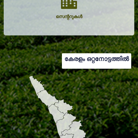
സെന്ററുകൾ
കേരളം ഒറ്റനോട്ടത്തിൽ