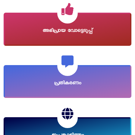
അഭിപ്രായ വോട്ടെടുപ്പ്
പ്രതികരണം