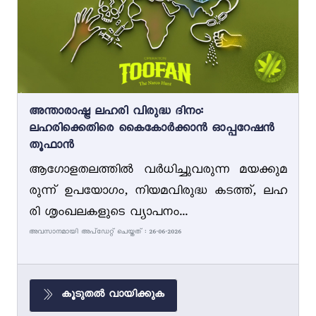
അന്താരാഷ്ട്ര ലഹരി വിരുദ്ധ ദിനം:
ലഹരിക്കെതിരെ കൈകോർക്കാൻ ഓപ്പറേഷൻ
തൂഫാൻ
ആഗോളതലത്തിൽ വർധിച്ചുവരുന്ന മയക്കുമ
രുന്ന് ഉപയോഗം, നിയമവിരുദ്ധ കടത്ത്, ലഹ
രി ശൃംഖലകളുടെ വ്യാപനം...
അവസാനമായി അപ്ഡേറ്റ് ചെയ്തത് : 26-06-2026
കൂടുതൽ വായിക്കുക