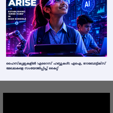
ഹൈസ്‌കൂളുകളിൽ 'എറൈസ് ഹബ്ബുകൾ'; എഐ, റോബോട്ടിക്സ്
മേഖലകളെ സംയോജിപ്പിച്ച് കൈറ്റ്