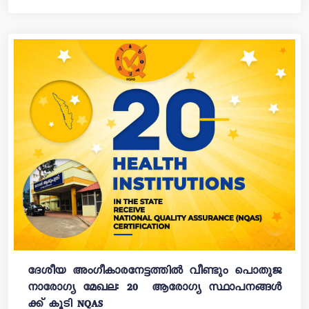
ദേശീയ അം​ഗീകാരനേട്ടത്തിൽ വീണ്ടും പൊതുജ
നാരോഗ്യ മേഖല: 20 ആരോഗ്യ സ്ഥാപനങ്ങൾ
ക്ക് കൂടി NQAS