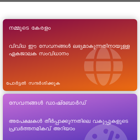
നമ്മുടെ കേരളം
വിവിധ ഈ സേവനങ്ങൾ ലഭ്യമാകുന്നതിനായുള്ള
ഏകജാലക സംവിധാനം
പോർട്ടൽ സന്ദർശിക്കുക
സേവനങ്ങൾ ഡാഷ്ബോർഡ്
അപേക്ഷകൾ തീർപ്പാക്കുന്നതിലെ വകുപ്പുകളുടെ
പ്രവർത്തനമികവ് അറിയാം