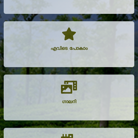
എവിടെ പോകാം
ഗാലറി