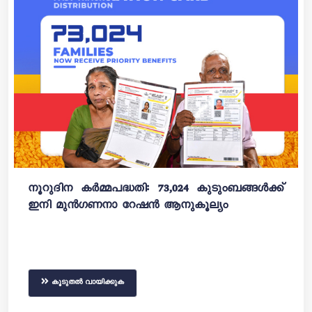
നൂറുദിന കർമ്മപദ്ധതി: 73,024 കുടുംബങ്ങൾക്ക്
ഇനി മുൻഗണനാ റേഷൻ ആനുകൂല്യം
കൂടുതൽ വായിക്കുക