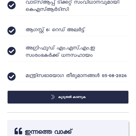
വാട്‌സ്ആപ്പ് ടിക്കറ്റ് സംവിധാനവുമായി
കെഎസ്ആർടിസി
ആഗസ്റ്റ് 6: റെഡ് അലർട്ട്
അഗ്രി-ഫുഡ് എം.എസ്.എം.ഇ
സംരംഭകർക്ക് ധനസഹായം
മന്ത്രിസഭായോഗ തീരുമാനങ്ങൾ 05-08-2026
കൂടുതൽ കാണുക
ഇന്നത്തെ വാക്ക്