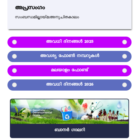
അപ്രസംഗം
സംബന്ധമില്ലായ്മ;അനുചിതകാലം
അവധി ദിനങ്ങൾ 2025
അവശ്യ ഫോൺ നമ്പറുകൾ
മലയാളം ഫോണ്ട്
അവധി ദിനങ്ങൾ 2026
ബാനർ ഗാലറി