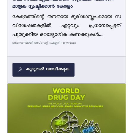
നീല സമ്പദ്‌വ്യവസ്ഥയിൽ സുസ്ഥിര വികസന
മാതൃക സൃഷ്ടിക്കാൻ കേരളം
കേരളത്തിന്റെ തനതായ ഭൂമിശാസ്ത്രപരമായ സ
വിശേഷതകളിൽ ഏറ്റവും പ്രധാനപ്പെട്ടത്
പുതുക്കിയ ഔദ്യോഗിക കണക്കുകൾ...
അവസാനമായി അപ്ഡേറ്റ് ചെയ്തത് : 15-07-2026
കൂടുതൽ വായിക്കുക