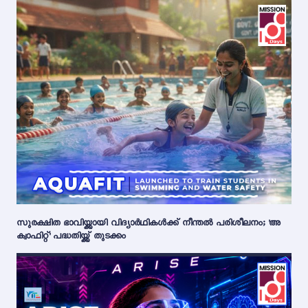
സുരക്ഷിത ഭാവിയ്ക്കായി വിദ്യാർഥികൾക്ക് നീന്തൽ പരിശീലനം; 'അ
ക്വാഫിറ്റ്' പദ്ധതിയ്ക്ക് തുടക്കം