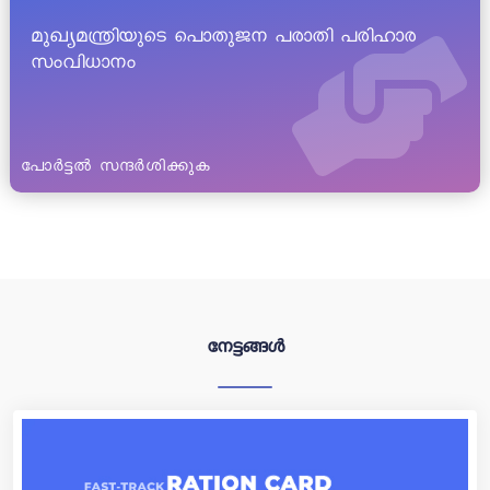
മുഖ്യമന്ത്രിയുടെ പൊതുജന പരാതി പരിഹാര
സംവിധാനം
പോർട്ടൽ സന്ദർശിക്കുക
നേട്ടങ്ങൾ