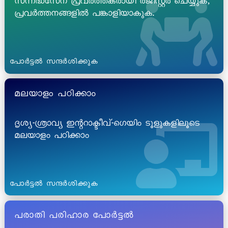
സന്നദ്ധസേന പ്രവർത്തകരായി രജിസ്റ്റർ ചെയ്യുക,
പ്രവർത്തനങ്ങളിൽ പങ്കാളിയാകുക.
പോർട്ടൽ സന്ദർശിക്കുക
മലയാളം പഠിക്കാം
ദൃശ്യ-ശ്രാവ്യ ഇന്ററാക്ടീവ്-ഗെയിം ടൂളുകളിലൂടെ
മലയാളം പഠിക്കാം
പോർട്ടൽ സന്ദർശിക്കുക
പരാതി പരിഹാര പോർട്ടൽ