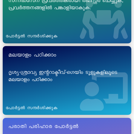
സന്നദ്ധസേന പ്രവർത്തകരായി രജിസ്റ്റർ ചെയ്യുക,
പ്രവർത്തനങ്ങളിൽ പങ്കാളിയാകുക.
പോർട്ടൽ സന്ദർശിക്കുക
മലയാളം പഠിക്കാം
ദൃശ്യ-ശ്രാവ്യ ഇന്ററാക്ടീവ്-ഗെയിം ടൂളുകളിലൂടെ
മലയാളം പഠിക്കാം
പോർട്ടൽ സന്ദർശിക്കുക
പരാതി പരിഹാര പോർട്ടൽ