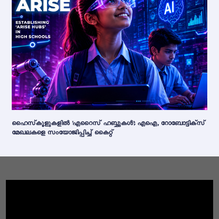
ഹൈസ്‌കൂളുകളിൽ 'എറൈസ് ഹബ്ബുകൾ'; എഐ, റോബോട്ടിക്സ്
മേഖലകളെ സംയോജിപ്പിച്ച് കൈറ്റ്