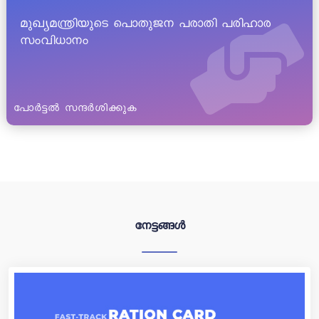
മുഖ്യമന്ത്രിയുടെ പൊതുജന പരാതി പരിഹാര
സംവിധാനം
പോർട്ടൽ സന്ദർശിക്കുക
നേട്ടങ്ങൾ