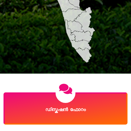
ഡിസ്കഷൻ ഫോറം