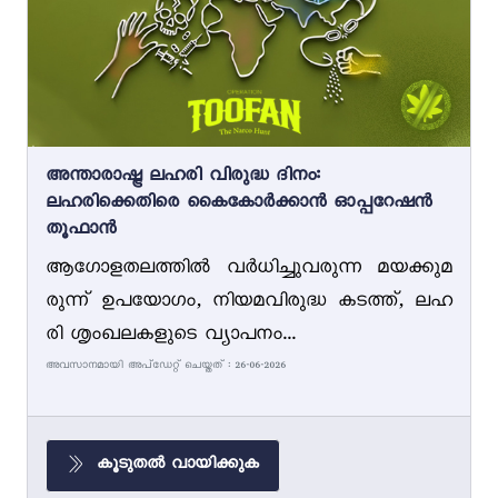
അന്താരാഷ്ട്ര ലഹരി വിരുദ്ധ ദിനം:
ലഹരിക്കെതിരെ കൈകോർക്കാൻ ഓപ്പറേഷൻ
തൂഫാൻ
ആഗോളതലത്തിൽ വർധിച്ചുവരുന്ന മയക്കുമ
രുന്ന് ഉപയോഗം, നിയമവിരുദ്ധ കടത്ത്, ലഹ
രി ശൃംഖലകളുടെ വ്യാപനം...
അവസാനമായി അപ്ഡേറ്റ് ചെയ്തത് : 26-06-2026
കൂടുതൽ വായിക്കുക