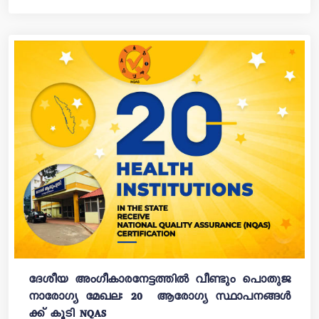
ദേശീയ അം​ഗീകാരനേട്ടത്തിൽ വീണ്ടും പൊതുജ
നാരോഗ്യ മേഖല: 20 ആരോഗ്യ സ്ഥാപനങ്ങൾ
ക്ക് കൂടി NQAS