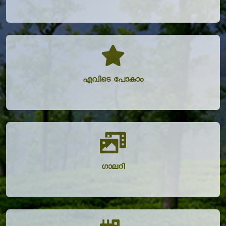
എവിടെ പോകാം
ഗാലറി