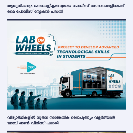
ആധുനികവും ജനകേന്ദ്രീകൃതവുമായ പോലീസ് സേവനങ്ങളിലേക്ക്
മൈ പോലീസ് സ്റ്റേഷൻ പദ്ധതി
വിദ്യാർഥികളിൽ നൂതന സാങ്കേതിക നൈപുണ്യം വളർത്താൻ
'ലാബ് ഓൺ വീൽസ്' പദ്ധതി