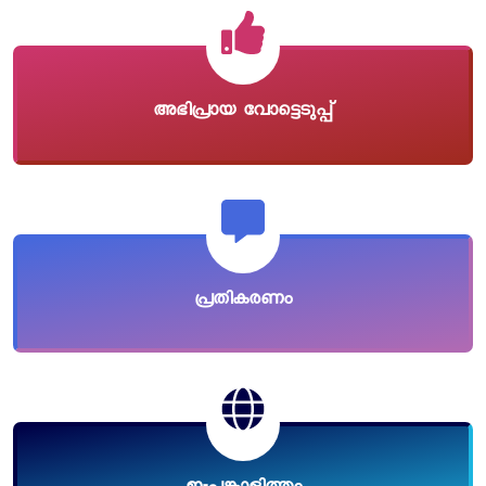
അഭിപ്രായ വോട്ടെടുപ്പ്
പ്രതികരണം