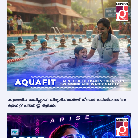
സുരക്ഷിത ഭാവിയ്ക്കായി വിദ്യാർഥികൾക്ക് നീന്തൽ പരിശീലനം; 'അ
ക്വാഫിറ്റ്' പദ്ധതിയ്ക്ക് തുടക്കം