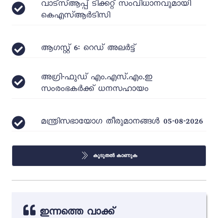
വാട്‌സ്ആപ്പ് ടിക്കറ്റ് സംവിധാനവുമായി
കെഎസ്ആർടിസി
ആഗസ്റ്റ് 6: റെഡ് അലർട്ട്
അഗ്രി-ഫുഡ് എം.എസ്.എം.ഇ
സംരംഭകർക്ക് ധനസഹായം
മന്ത്രിസഭായോഗ തീരുമാനങ്ങൾ 05-08-2026
കൂടുതൽ കാണുക
ഇന്നത്തെ വാക്ക്