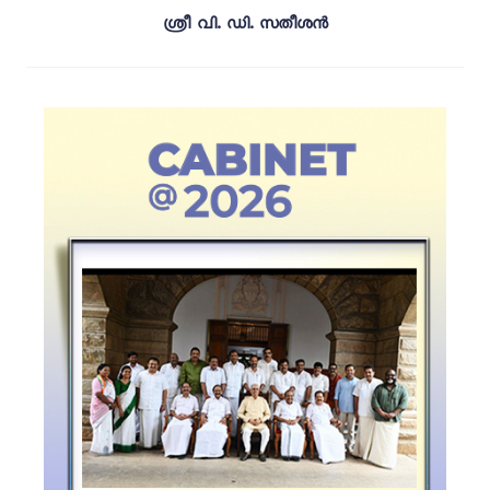
ശ്രീ വി. ഡി. സതീശൻ