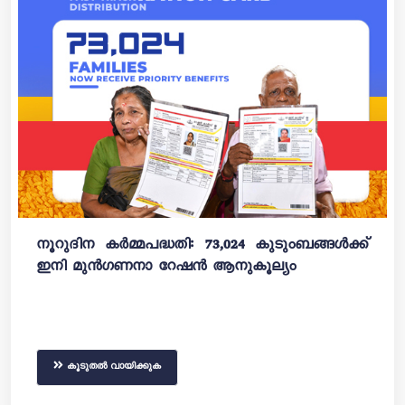
നൂറുദിന കർമ്മപദ്ധതി: 73,024 കുടുംബങ്ങൾക്ക്
ഇനി മുൻഗണനാ റേഷൻ ആനുകൂല്യം
കൂടുതൽ വായിക്കുക