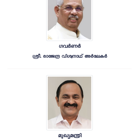
ഗവർണർ
ശ്രീ. രാജേന്ദ്ര വിശ്വനാഥ് അർലേകർ
മുഖ്യമന്ത്രി