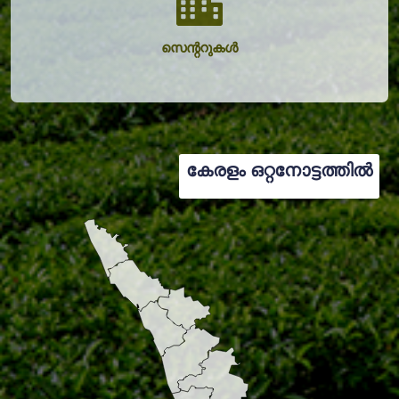
സെന്ററുകൾ
കേരളം ഒറ്റനോട്ടത്തിൽ