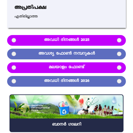
അപ്രതിപക്ഷ
എതിരില്ലാത്ത
അവധി ദിനങ്ങൾ 2025
അവശ്യ ഫോൺ നമ്പറുകൾ
മലയാളം ഫോണ്ട്
അവധി ദിനങ്ങൾ 2026
ബാനർ ഗാലറി