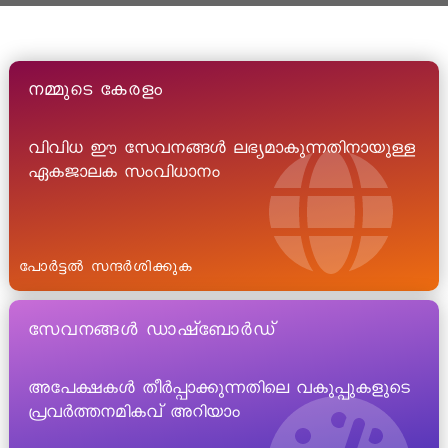
നമ്മുടെ കേരളം
വിവിധ ഈ സേവനങ്ങൾ ലഭ്യമാകുന്നതിനായുള്ള
ഏകജാലക സംവിധാനം
പോർട്ടൽ സന്ദർശിക്കുക
സേവനങ്ങൾ ഡാഷ്ബോർഡ്
അപേക്ഷകൾ തീർപ്പാക്കുന്നതിലെ വകുപ്പുകളുടെ
പ്രവർത്തനമികവ് അറിയാം