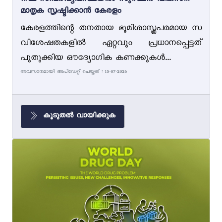
നീല സമ്പദ്‌വ്യവസ്ഥയിൽ സുസ്ഥിര വികസന
മാതൃക സൃഷ്ടിക്കാൻ കേരളം
കേരളത്തിന്റെ തനതായ ഭൂമിശാസ്ത്രപരമായ സ
വിശേഷതകളിൽ ഏറ്റവും പ്രധാനപ്പെട്ടത്
പുതുക്കിയ ഔദ്യോഗിക കണക്കുകൾ...
അവസാനമായി അപ്ഡേറ്റ് ചെയ്തത് : 15-07-2026
കൂടുതൽ വായിക്കുക