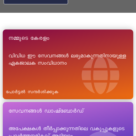
നമ്മുടെ കേരളം
വിവിധ ഈ സേവനങ്ങൾ ലഭ്യമാകുന്നതിനായുള്ള
ഏകജാലക സംവിധാനം
പോർട്ടൽ സന്ദർശിക്കുക
സേവനങ്ങൾ ഡാഷ്ബോർഡ്
അപേക്ഷകൾ തീർപ്പാക്കുന്നതിലെ വകുപ്പുകളുടെ