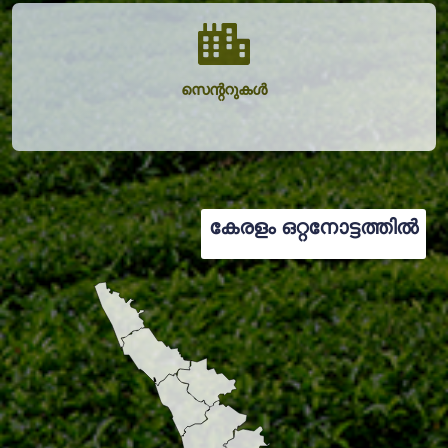
സെന്ററുകൾ
കേരളം ഒറ്റനോട്ടത്തിൽ