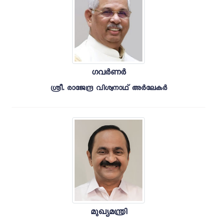
ഗവർണർ
ശ്രീ. രാജേന്ദ്ര വിശ്വനാഥ് അർലേകർ
മുഖ്യമന്ത്രി