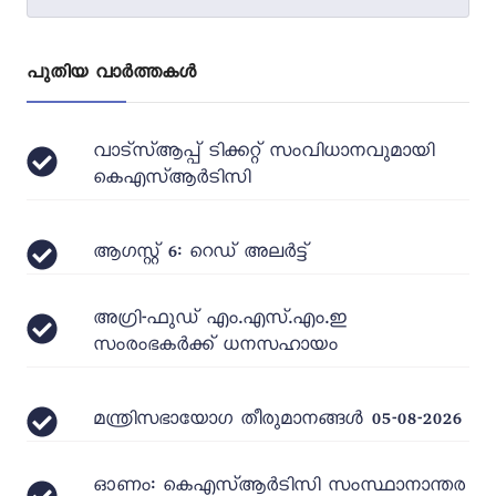
പുതിയ വാർത്തകൾ
വാട്‌സ്ആപ്പ് ടിക്കറ്റ് സംവിധാനവുമായി
കെഎസ്ആർടിസി
ആഗസ്റ്റ് 6: റെഡ് അലർട്ട്
അഗ്രി-ഫുഡ് എം.എസ്.എം.ഇ
സംരംഭകർക്ക് ധനസഹായം
മന്ത്രിസഭായോഗ തീരുമാനങ്ങൾ 05-08-2026
ഓണം: കെഎസ്ആർടിസി സംസ്ഥാനാന്തര