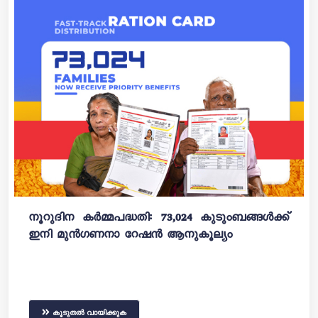
നൂറുദിന കർമ്മപദ്ധതി: 73,024 കുടുംബങ്ങൾക്ക്
ഇനി മുൻഗണനാ റേഷൻ ആനുകൂല്യം
കൂടുതൽ വായിക്കുക