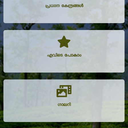
പ്രധാന കേന്ദ്രങ്ങൾ
എവിടെ പോകാം
ഗാലറി