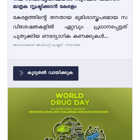
നീല സമ്പദ്‌വ്യവസ്ഥയിൽ സുസ്ഥിര വികസന
മാതൃക സൃഷ്ടിക്കാൻ കേരളം
കേരളത്തിന്റെ തനതായ ഭൂമിശാസ്ത്രപരമായ സ
വിശേഷതകളിൽ ഏറ്റവും പ്രധാനപ്പെട്ടത്
പുതുക്കിയ ഔദ്യോഗിക കണക്കുകൾ...
അവസാനമായി അപ്ഡേറ്റ് ചെയ്തത് : 15-07-2026
കൂടുതൽ വായിക്കുക