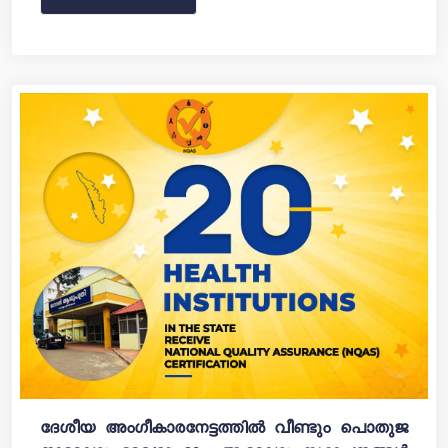
ദേശീയ അം​ഗീകാരനേട്ടത്തിൽ വീണ്ടും പൊതുജ