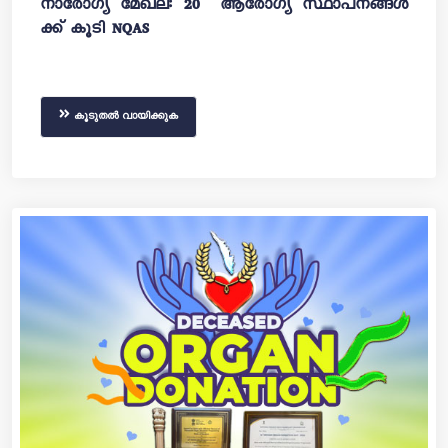
നാരോഗ്യ മേഖല: 20 ആരോഗ്യ സ്ഥാപനങ്ങൾ
ക്ക് കൂടി NQAS
കൂടുതൽ വായിക്കുക