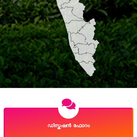
ഡിസ്കഷൻ ഫോറം