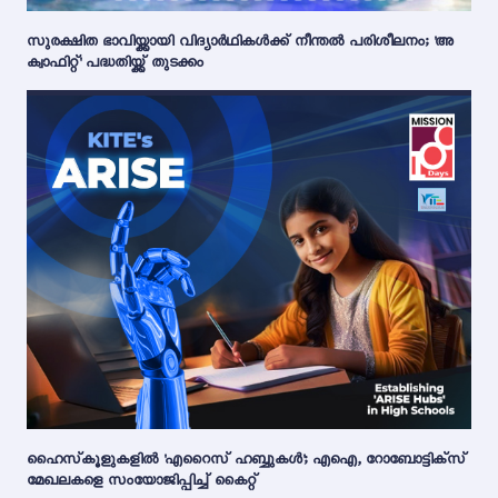
സുരക്ഷിത ഭാവിയ്ക്കായി വിദ്യാർഥികൾക്ക് നീന്തൽ പരിശീലനം; 'അ
ക്വാഫിറ്റ്' പദ്ധതിയ്ക്ക് തുടക്കം
ഹൈസ്‌കൂളുകളിൽ 'എറൈസ് ഹബ്ബുകൾ'; എഐ, റോബോട്ടിക്സ്
മേഖലകളെ സംയോജിപ്പിച്ച് കൈറ്റ്