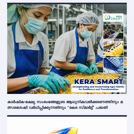
കാർഷിക-ഭക്ഷ്യ സംരംഭങ്ങളുടെ ആധുനികവൽക്കരണത്തിനും മ
ത്സരശേഷി വർധിപ്പിക്കുന്നതിനും ‘കേര സ്മാർട്ട്’ പദ്ധതി