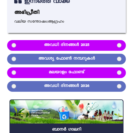
ഇന്നത്തെ വാക്ക്
അഭിപ്രീതി
വലിയ സന്തോഷം;ആഗ്രഹം
അവധി ദിനങ്ങൾ 2025
അവശ്യ ഫോൺ നമ്പറുകൾ
മലയാളം ഫോണ്ട്
അവധി ദിനങ്ങൾ 2026
ബാനർ ഗാലറി