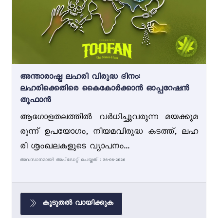
അന്താരാഷ്ട്ര ലഹരി വിരുദ്ധ ദിനം:
ലഹരിക്കെതിരെ കൈകോർക്കാൻ ഓപ്പറേഷൻ
തൂഫാൻ
ആഗോളതലത്തിൽ വർധിച്ചുവരുന്ന മയക്കുമ
രുന്ന് ഉപയോഗം, നിയമവിരുദ്ധ കടത്ത്, ലഹ
രി ശൃംഖലകളുടെ വ്യാപനം...
അവസാനമായി അപ്ഡേറ്റ് ചെയ്തത് : 26-06-2026
കൂടുതൽ വായിക്കുക