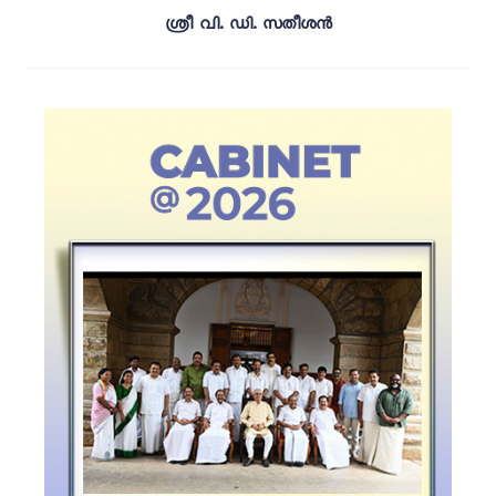
ശ്രീ വി. ഡി. സതീശൻ