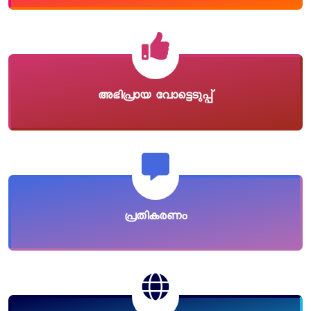
അഭിപ്രായ വോട്ടെടുപ്പ്
പ്രതികരണം