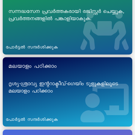
സന്നദ്ധസേന പ്രവർത്തകരായി രജിസ്റ്റർ ചെയ്യുക,
പ്രവർത്തനങ്ങളിൽ പങ്കാളിയാകുക.
പോർട്ടൽ സന്ദർശിക്കുക
മലയാളം പഠിക്കാം
ദൃശ്യ-ശ്രാവ്യ ഇന്ററാക്ടീവ്-ഗെയിം ടൂളുകളിലൂടെ
മലയാളം പഠിക്കാം
പോർട്ടൽ സന്ദർശിക്കുക