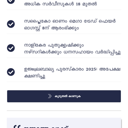
അധിക സർവീസുകൾ 18 മുതൽ
സപ്ലൈകോ ഓണം മെഗാ ട്രേഡ് ഫെയർ
ഓഗസ്റ്റ് 8ന് ആരംഭിക്കും
നാളികേര പുതുക്കൃഷിക്കും
നഴ്‌സറികള്‍ക്കും ധനസഹായം വര്‍ദ്ധിപ്പിച്ചു
ഉജ്ജ്വലബാല്യ പുരസ്‌കാരം 2025: അപേക്ഷ
ക്ഷണിച്ചു
കൂടുതൽ കാണുക