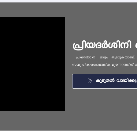
പ്രിയദർശിനി 
പ്രിയദർശിനി ഓട്ടം തുടരുകയാണ്. സ്ത
സാമൂഹിക-സാമ്പത്തിക മുന്നേറ്റത്തിന് 
കൂടുതൽ വായിക്ക