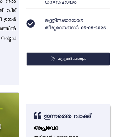
യം നൽ
ധനസഹായം
ി വീട്
യി ഉയർ
മന്ത്രിസഭായോഗ
തീരുമാനങ്ങൾ 05-08-2026
ഷത്തിൽ
 നഷ്ടപ
കൂടുതൽ കാണുക
ഇന്നത്തെ വാക്ക്
അപ്രവേദ