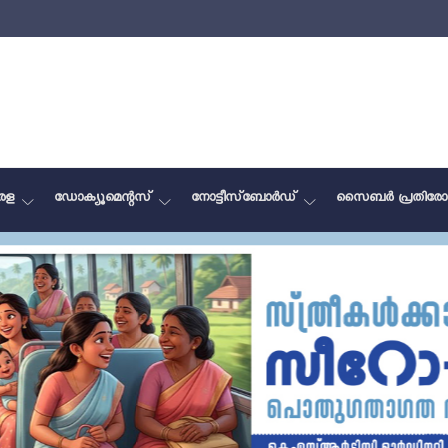
േരള
ഡോക്യൂമെന്റസ്
നോട്ടീസ്‌ബോർഡ്
സൈബർ പ്രതിരോ