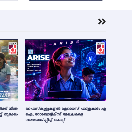
ക്ക് നീന്ത
ഹൈസ്‌കൂളുകളിൽ 'എറൈസ് ഹബ്ബുകൾ'; എ
്ക് തുടക്കം
ഐ, റോബോട്ടിക്സ് മേഖലകളെ
സംയോജിപ്പിച്ച് കൈറ്റ്