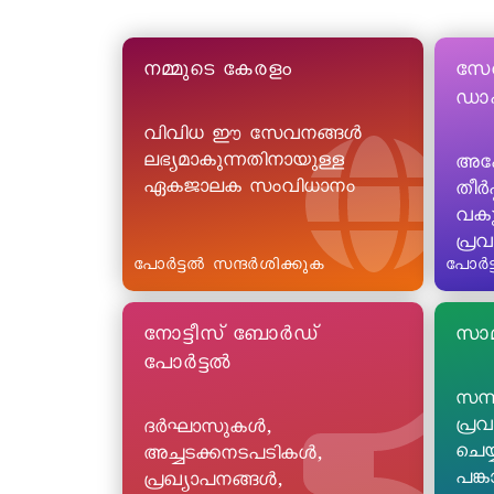
നമ്മുടെ കേരളം
സേ
ഡാ
വിവിധ ഈ സേവനങ്ങൾ
ലഭ്യമാകുന്നതിനായുള്ള
അപ
ഏകജാലക സംവിധാനം
തീർപ
വകു
പ്ര
പോർട്ടൽ സന്ദർശിക്കുക
പോർട്
നോട്ടീസ് ബോർഡ്
സാമ
പോർട്ടൽ
സന്
പ്രവ
ദർഘാസുകൾ,
ചെയ
അച്ചടക്കനടപടികൾ,
പങ്
പ്രഖ്യാപനങ്ങൾ,