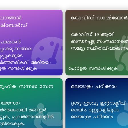
വനങ്ങൾ
കോവിഡ് ഡാഷ്ബോർ
ഷ്ബോർഡ്
കോവിഡ് 19 ആയി
ബന്ധപ്പെട്ട സംസ്ഥാനത്
േക്ഷകൾ
സമഗ്ര സ്ഥിതിവിവരകണക്
്പാക്കുന്നതിലെ
പ്പുകളുടെ
വർത്തനമികവ് അറിയാം
ടൽ സന്ദർശിക്കുക
പോർട്ടൽ സന്ദർശിക്കുക
ൂഹിക സന്നദ്ധ സേന
മലയാളം പഠിക്കാം
നദ്ധസേന
ദൃശ്യ-ശ്രാവ്യ ഇന്ററാക്ടീവ്-
ർത്തകരായി രജിസ്റ്റർ
ഗെയിം ടൂളുകളിലൂടെ
്യുക, പ്രവർത്തനങ്ങളിൽ
മലയാളം പഠിക്കാം
കാളിയാകുക.