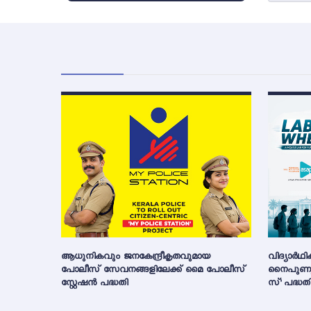
ആധുനികവും ജനകേന്ദ്രീകൃതവുമായ
വിദ്യാർഥ
പോലീസ് സേവനങ്ങളിലേക്ക് മൈ പോലീസ്
നൈപുണ്യ
സ്റ്റേഷൻ പദ്ധതി
സ്' പദ്ധത