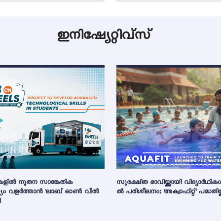
ഇനിഷ്യേറ്റിവ്സ്
ികളിൽ നൂതന സാങ്കേതിക
സുരക്ഷിത ഭാവിയ്ക്കായി വിദ്യാർഥികൾ
ം വളർത്താൻ 'ലാബ് ഓൺ വീൽ
ൽ പരിശീലനം; 'അക്വാഫിറ്റ്' പദ്ധതിയ്ക
ി