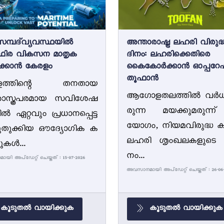
സമ്പദ്‌വ്യവസ്ഥയിൽ
അന്താരാഷ്ട്ര ലഹരി വിരുദ്
ഥിര വികസന മാതൃക
ദിനം: ലഹരിക്കെതിരെ
ിക്കാൻ കേരളം
കൈകോർക്കാൻ ഓപ്പറ
തൂഫാൻ
ളത്തിന്റെ തനതായ
ആഗോളതലത്തിൽ വർധിച
ശാസ്ത്രപരമായ സവിശേഷ
രുന്ന മയക്കുമരുന്
 ഏറ്റവും പ്രധാനപ്പെട്ട
യോഗം, നിയമവിരുദ്ധ കട
ുതുക്കിയ ഔദ്യോഗിക ക
ലഹരി ശൃംഖലകളുടെ വ
ുകൾ...
നം...
ി അപ്ഡേറ്റ് ചെയ്തത് : 15-07-2026
അവസാനമായി അപ്ഡേറ്റ് ചെയ്തത് : 26-06-
കൂടുതൽ വായിക്കുക
കൂടുതൽ വായിക്കുക