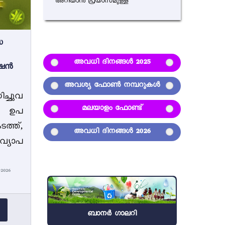
അറിയാന്‍ പ്രയാസമുള്ള
ധ
അവധി ദിനങ്ങൾ 2025
േഷൻ
അവശ്യ ഫോൺ നമ്പറുകൾ
്ചുവ
മലയാളം ഫോണ്ട്
ന് ഉപ
ത്ത്,
അവധി ദിനങ്ങൾ 2026
്യാപ
2026
ബാനർ ഗാലറി