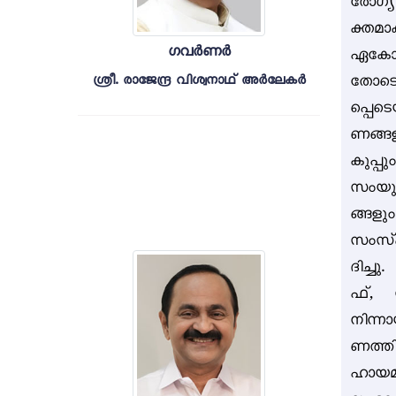
രോഗ്
ക്തമാ
ഗവർണർ
ഏകോപ
തോടൊപ
ശ്രീ. രാജേന്ദ്ര വിശ്വനാഥ് അർലേകർ
പ്പെട
ണങ്ങള
കുപ്
സംയുക
ങ്ങളു
സംസ്
ദിച്ച
ഫ്, 
നിന്ന
ണത്തി
ഹായമാ