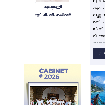
രു റ
മുഖ്യമന്ത്രി
കും. 
വയ്ക്
ശ്രീ വി. ഡി. സതീശൻ
ത്തി.
നിന്ന
രിഹാര.
അവസാനമായി
ക