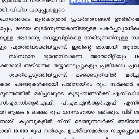
യ പ്രതിരോധ നടപടികൾ ശ
ക്കി. വിവിധ വകുപ്പുകളുടെ
നത്തോടെ മുൻകരുതൽ പ്രവർത്തനങ്ങൾ ഊർജിതമാ
്പം, മഴയെ തുടർന്നുണ്ടാകാനിടയുള്ള പകർച്ചവ്യാധ
െയുള്ള ആരോഗ്യ വെല്ലുവിളികളെ നേരിടുന്നതിനുള്ള സ
ും പൂർത്തിയാക്കിയിട്ടുണ്ട്. ഇതിന്റെ ഭാഗമായി ആര
പും സംസ്ഥാന ദുരന്തനിവാരണ അതോറിറ്റിയും (K
്തമായി അടിയന്തര തയ്യാറെടുപ്പുകളും പ്രതിരോധ പ്ര
ം ശക്തിപ്പെടുത്തിയിട്ടുണ്ട്. മഴക്കെടുതിയിൽ മരിച്
‌കാര ചടങ്ങുകൾക്കായി പതിനായിരം രൂപ സർക്കാർ
ു. ദുരന്തത്തിൽ മരിച്ചവരുടെ കുടുംബങ്ങൾക്ക് എ.സ്.ഡ
സി.എം.ഡി.ആർ.എഫ്, പി.എം.എൻ.ആർ.എഫ് എന്ന
ായി ആകെ 8 ലക്ഷം രൂപ ധനസഹായം ലഭിക്കും. വീട് 
നായി ക്യാമ്പുകളിൽ നിന്ന് മടങ്ങുന്നവർക്ക് അടിയ
യി 10,000 രൂപ നൽകും. ഉപജീവനമാർഗം നഷ്ടപ്പെട്ടവർ