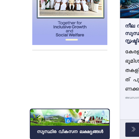
നീല 
സുസ്
സൃഷ്ട
കേര
ഭൂമി
തകളിൽ
ത് പ
ണക്ക
അവസാനമായ
സുസ്ഥിര വികസന ലക്ഷ്യങ്ങൾ