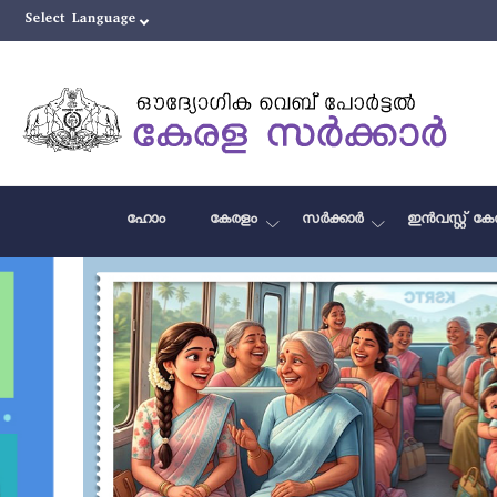
ഹോം
കേരളം
സർക്കാർ
ഇൻവസ്റ്റ് ക
Previous